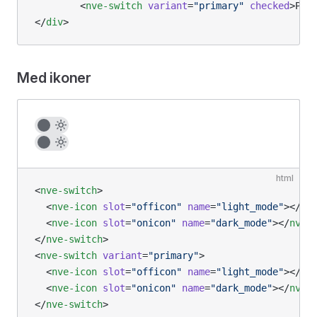
        <
nve-switch
 variant
=
"primary"
 checked
>Pri
</
div
>
Med ikoner
html
<
nve-switch
>
  <
nve-icon
 slot
=
"officon"
 name
=
"light_mode"
></
nv
  <
nve-icon
 slot
=
"onicon"
 name
=
"dark_mode"
></
nve-
</
nve-switch
>
<
nve-switch
 variant
=
"primary"
>
  <
nve-icon
 slot
=
"officon"
 name
=
"light_mode"
></
nv
  <
nve-icon
 slot
=
"onicon"
 name
=
"dark_mode"
></
nve-
</
nve-switch
>