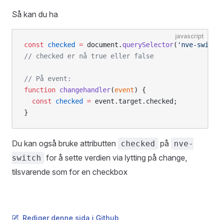
Så kan du ha
javascript
const
 checked
 =
 document.
querySelector
(
'nve-switc
// checked er nå true eller false
// På event:
function
 changehandler
(
event
) {
  const
 checked
 =
 event.target.checked;
}
Du kan også bruke attributten
på
checked
nve-
for å sette verdien via lytting på change,
switch
tilsvarende som for en checkbox
Rediger denne sida i Github