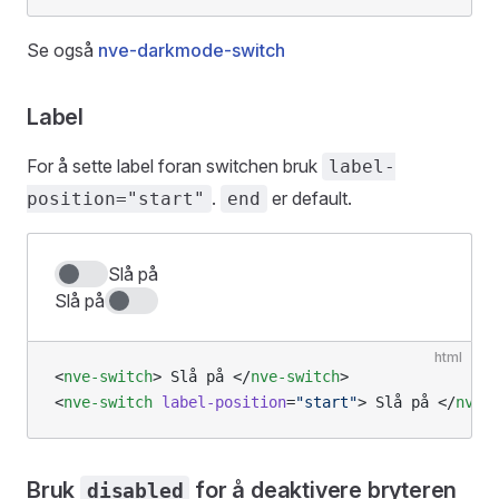
Se også
nve-darkmode-switch
Label
For å sette label foran switchen bruk
label-
.
er default.
position="start"
end
Slå på
Slå på
html
<
nve-switch
> Slå på </
nve-switch
>
<
nve-switch
 label-position
=
"start"
> Slå på </
nve-
Bruk
for å deaktivere bryteren
disabled