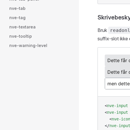
nve-tab
Skrivebesky
nve-tag
nve-textarea
Bruk
readon
nve-tooltip
suffix-slot ikke 
nve-warning-level
<
nve-input
<
nve-input
  <
nve-ico
</
nve-inpu