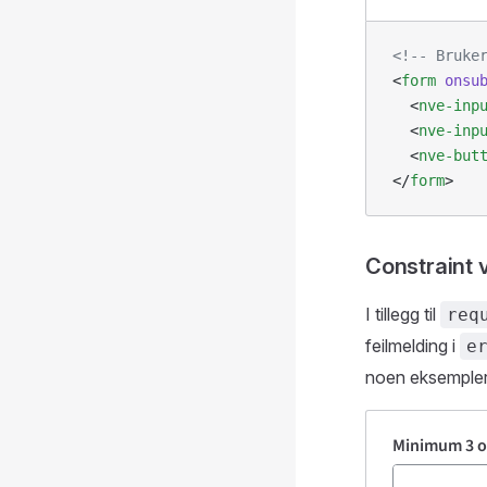
<!-- Bruke
<
form
 onsu
  <
nve-inp
  <
nve-inp
  <
nve-but
</
form
>
Constraint v
I tillegg til
req
feilmelding i
e
noen eksempler