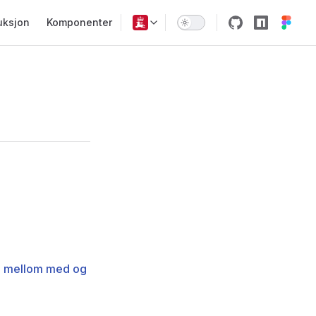
vigation
uksjon
Komponenter
ell mellom med og