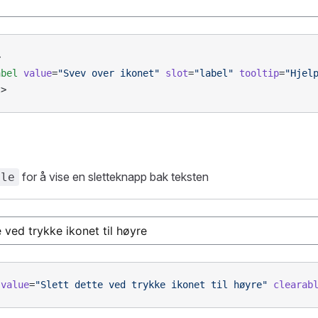
>
abel
 value
=
"Svev over ikonet"
 slot
=
"label"
 tooltip
=
"Hjel
t
>
for å vise en sletteknapp bak teksten
ble
 value
=
"Slett dette ved trykke ikonet til høyre"
 clearab