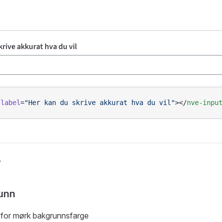
 label
=
"Her kan du skrive akkurat hva du vil"
></
nve-inpu
r
unn
for mørk bakgrunnsfarge