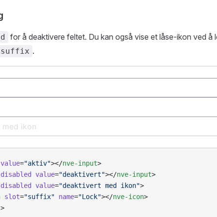
g
for å deaktivere feltet. Du kan også vise et låse-ikon ved å
ed
.
suffix
 value
=
"aktiv"
></
nve-input
>
 disabled
 value
=
"deaktivert"
></
nve-input
>
 disabled
 value
=
"deaktivert med ikon"
>
n
 slot
=
"suffix"
 name
=
"Lock"
></
nve-icon
>
t
>