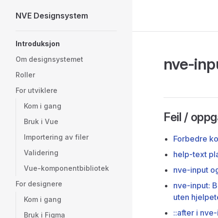
NVE Designsystem
Skip to content
Sidebar Navigation
Introduksjon
nve-inp
Om designsystemet
Roller
For utviklere
Kom i gang
Feil / opp
Bruk i Vue
Importering av filer
Forbedre ko
Validering
help-text p
Vue-komponentbibliotek
nve-input og
For designere
nve-input: B
uten hjelpet
Kom i gang
::after i nv
Bruk i Figma