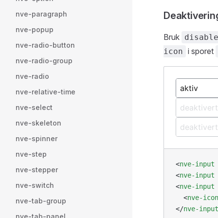
nve-paragraph
Deaktiverin
nve-popup
Bruk
disabl
nve-radio-button
i sporet
icon
nve-radio-group
nve-radio
nve-relative-time
nve-select
nve-skeleton
nve-spinner
nve-step
<
nve-input
nve-stepper
<
nve-input
nve-switch
<
nve-input
  <
nve-ico
nve-tab-group
</
nve-inpu
nve-tab-panel