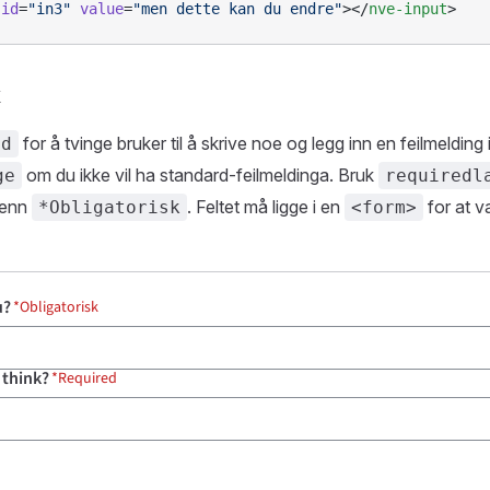
 id
=
"in3"
 value
=
"men dette kan du endre"
></
nve-input
>
k
for å tvinge bruker til å skrive noe og legg inn en feilmelding 
ed
om du ikke vil ha standard-feilmeldinga. Bruk
ge
requiredl
 enn
. Feltet må ligge i en
for at va
*Obligatorisk
<form>