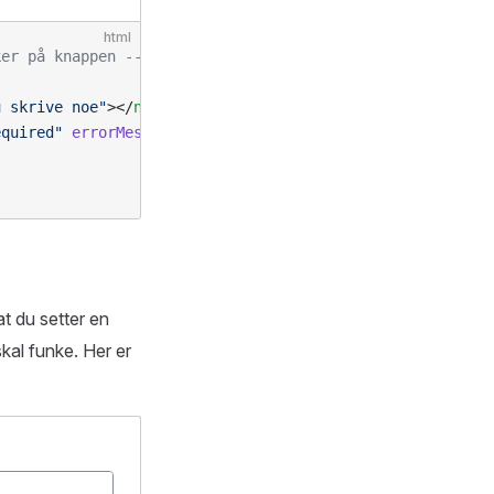
html
ker på knappen -->
u skrive noe"
></
nve-input
>
equired"
 errorMessage
=
"Please answer"
></
nve-input
>
t du setter en
skal funke. Her er