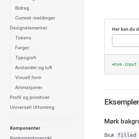
Bidrag
Commit-meldinger
Designelementer
Tokens
Farger
Typografi
<
nve-input
Avstander og luft
Visuell form
Animasjoner
Profil og primitiver
Eksemple
Universell Utforming
Mørk bakgr
Komponenter
Bruk
filled
Komponentoversikt