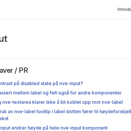
Main Na
Introd
ut
gaver / PR
ntrast på disabled state på nve-input?
lassert mellom label og felt også for andre komponenter
 nve-textarea klarer ikke å bli koblet opp mot nve-label
ruk av nve-label tooltip i label slotten fører til høydeforskj
ekst
e-input endrer høyde på hele nve-input komponent