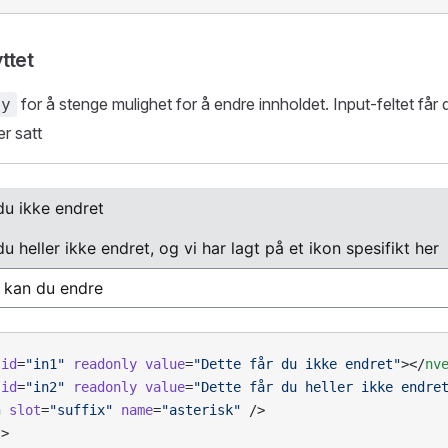
ttet
for å stenge mulighet for å endre innholdet. Input-feltet får
ly
er satt
 id
=
"in1"
 readonly
 value
=
"Dette får du ikke endret"
></
nv
 id
=
"in2"
 readonly
 value
=
"Dette får du heller ikke endre
n
 slot
=
"suffix"
 name
=
"asterisk"
 />
t
>