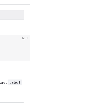
html
poret
label