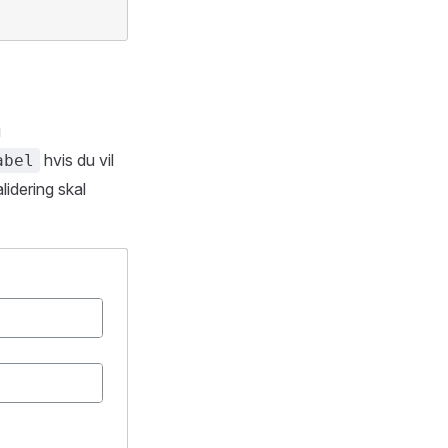
i
hvis du vil
abel
lidering skal