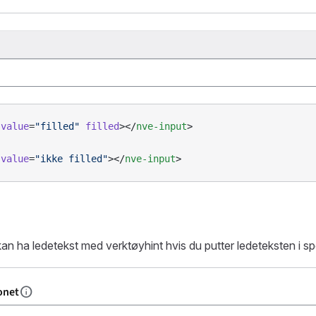
 value
=
"filled"
 filled
></
nve-input
>
 value
=
"ikke filled"
></
nve-input
>
an ha ledetekst med verktøyhint hvis du putter ledeteksten i s