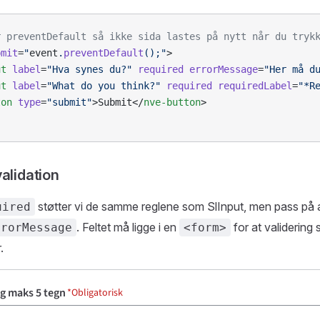
r preventDefault så ikke sida lastes på nytt når du tryk
bmit
=
"
event
.
preventDefault
();"
>
ut
 label
=
"Hva synes du?"
 required
 errorMessage
=
"Her må d
ut
 label
=
"What do you think?"
 required
 requiredLabel
=
"*R
ton
 type
=
"submit"
>Submit</
nve-button
>
alidation
støtter vi de samme reglene som SlInput, men pass på a
uired
. Feltet må ligge i en
for at validering 
rrorMessage
<form>
.