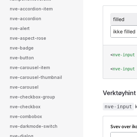
nve-accordion-item
nve-accordion
nve-alert
nve-aspect-rose
nve-badge
<
nve-input
nve-button
nve-carousel-item
<
nve-input
nve-carousel-thumbnail
nve-carousel
Verktøyhint
nve-checkbox-group
k
nve-input
nve-checkbox
nve-combobox
nve-darkmode-switch
nve-dialog