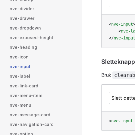
nve-divider
nve-drawer
<
nve-input
nve-dropdown
    <
nve-l
nve-exposed-height
</
nve-inpu
nve-heading
nve-icon
Sletteknapp
nve-input
Bruk
cleara
nve-label
nve-link-card
nve-menu-item
nve-menu
nve-message-card
<
nve-input
nve-navigation-card
nve-option