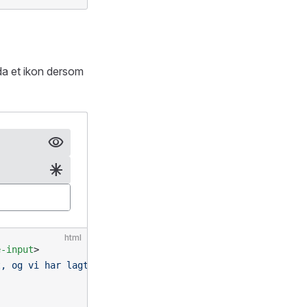
 da et ikon dersom
html
e-input
>
t, og vi har lagt på et ikon spesifikt her"
>