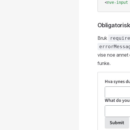
<
nve-input
Obligatoris
Bruk
requir
errorMessa
vise noe annet
funke.
Submit