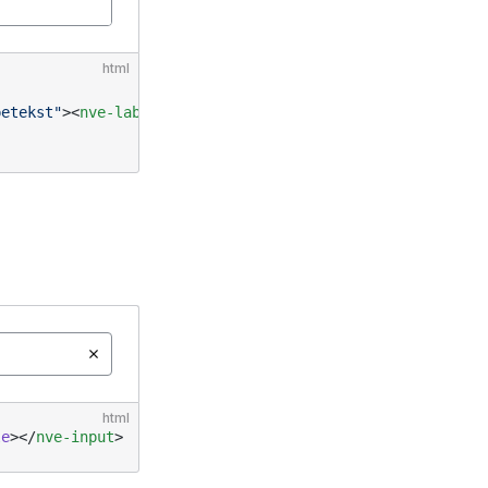
html
petekst"
><
nve-label
>
html
le
></
nve-input
>