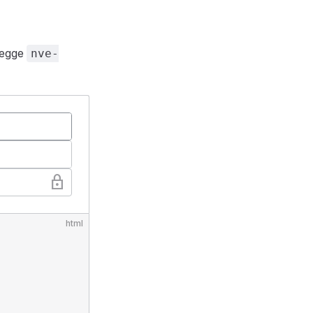
 legge
nve-
html