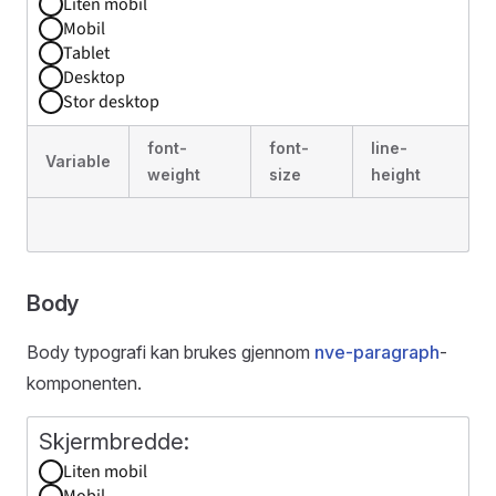
Liten mobil
Mobil
Tablet
Desktop
Stor desktop
font-
font-
line-
Variable
weight
size
height
Body
Body typografi kan brukes gjennom
nve-paragraph
-
komponenten.
Liten mobil
Mobil