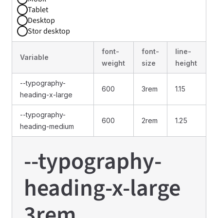
Tablet
Desktop
Stor desktop
font-
font-
line-
Variable
weight
size
height
--typography-
600
3rem
1.15
heading-x-large
--typography-
600
2rem
1.25
heading-medium
--typography-
heading-x-large
3rem