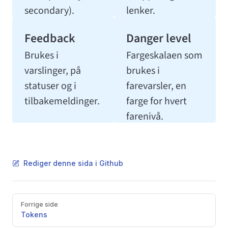
secondary).
lenker.
Brukes i
Fargeskalaen som
varslinger, på
brukes i
statuser og i
farevarsler, en
tilbakemeldinger.
farge for hvert
farenivå.
Rediger denne sida i Github
Pager
Forrige side
Tokens