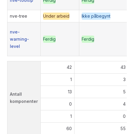
nve-tooltip
Ferdig
Ferdig
nve-tree
Under arbeid
Ikke påbegynt
nve-
warning-
Ferdig
Ferdig
level
42
43
F
1
3
U
13
5
I
Antall
komponenter
0
4
S
1
0
T
60
55
A