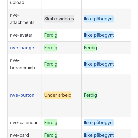
upload
nve-
Skal revideres
Ikke påbegynt
attachments
nve-avatar
Ferdig
Ikke påbegynt
nve-badge
Ferdig
Ferdig
nve-
Ferdig
Ikke påbegynt
breadcrumb
nve-button
Under arbeid
Ferdig
nve-calendar
Ferdig
Ikke påbegynt
nve-card
Ferdig
Ikke påbegynt