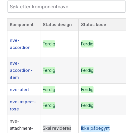
Komponent
Status design
Status kode
F
nve-
Ferdig
Ferdig
accordion
nve-
accordion-
Ferdig
Ferdig
item
nve-alert
Ferdig
Ferdig
nve-aspect-
Ferdig
Ferdig
rose
nve-
attachment-
Skal revideres
Ikke påbegynt