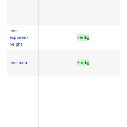
nve-
exposed-
Ferdig
height
nve-icon
Ferdig